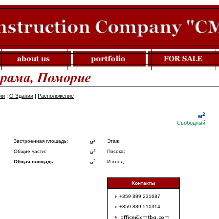
ии
|
О Здании
|
Расположение
2
м
Свободный
2
Застроенная площадь:
Этаж:
м
2
Общие части:
Посока:
м
2
Общая площадь:
Изглед:
м
Kонтакты
+359 889 231687
+359 889 510314