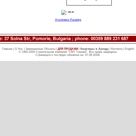
Уголемен Размер
Главная
|
O Нас
|
Завершенные Объекты
|
ДЛЯ ПРОДАЖИ
|
Квартиры в Аренду
|
Контакты
|
English
© 1992-2026 Строительная компания "СМТ Ташеви". Все права защищены.
Страницата е последно обновена на: 07.08.2026г.