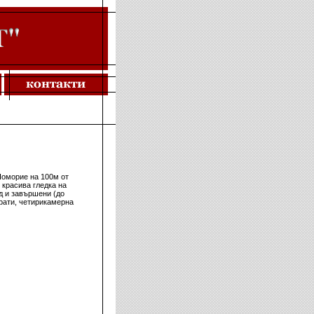
Поморие на 100м от
 красива гледка на
д и завършени (до
рати, четирикамерна