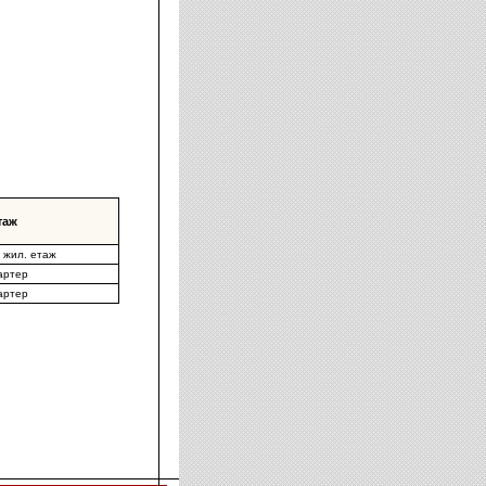
таж
V жил. етаж
артер
артер