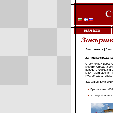
Апартаменти
|
Сним
Жилищна сграда Та
Строителна Фирма "С
морето. Сградата се 
повечето жилища към
ключ). Завършеният 
PVC дограма, теракот
Завършен: Юли 2010г
Връзка с нас: 08
за подробна инф