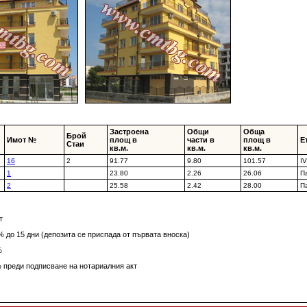
Застроена
Общи
Обща
Брой
Имот №
площ в
части в
площ в
Е
Стаи
кв.м.
кв.м.
кв.м.
16
2
91.77
9.80
101.57
I
1
23.80
2.26
26.06
П
2
25.58
2.42
28.00
П
т
 до 15 дни (депозита се приспада от първата вноска)
%
 преди подписване на нотариaлния акт