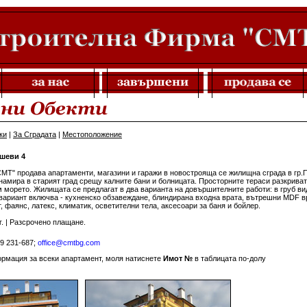
ки
|
За Сградата
|
Местоположение
шеви 4
МТ" продава апартаменти, магазини и гаражи в новострояща се жилищна сграда в гр.
намира в старият град срещу калните бани и болницата. Просторните тераси разкриват
 морето. Жилищата се предлагат в два варианта на довършителните работи: в груб ви
вариант включва - кухненско обзавеждане, блиндирана входна врата, вътрешни MDF в
, фаянс, латекс, климатик, осветителни тела, аксесоари за баня и бойлер.
. | Разсрочено плащане.
89 231-687;
office@cmtbg.com
ормация за всеки апартамент, моля натиснете
Имот №
в таблицата по-долу