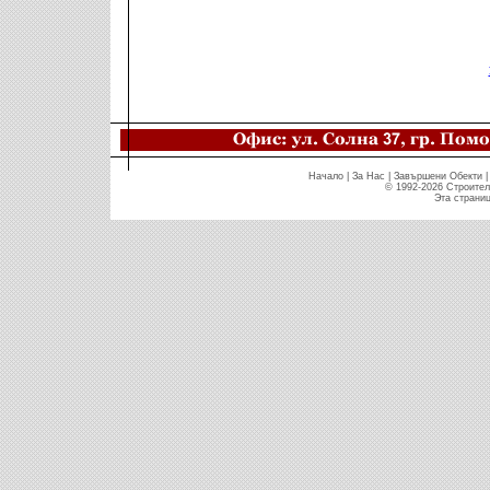
Начало
|
За Нас
|
Завършени Обекти
© 1992-2026 Строите
Эта страниц