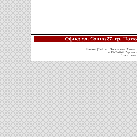
Начало
|
За Нас
|
Завършени Обекти
© 1992-2026 Строите
Эта страниц