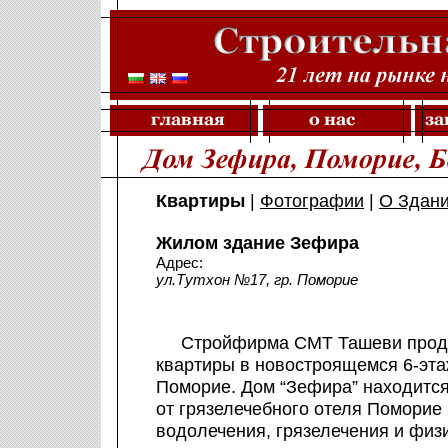
Квартиры
|
Фотографии
|
О Здан
Жилом здание Зефира
Адрес:
ул.Тутхон №17
, гр.
Поморие
Стройфирма СМТ Ташеви продае
квартиры в новостроящемся 6-эта
Поморие. Дом “Зефира” находится
от грязелечебного отеля Поморие
водолечения, грязелечения и физи