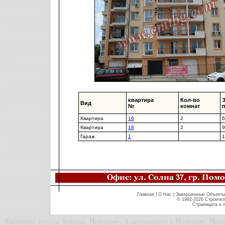
квартира
Кол-во
Вид
№
комнат
Квартира
16
2
6
Квартира
18
2
9
Гараж
1
1
Главная
|
O Нас
|
Завершенные Объекты
© 1992-2026 Строител
Страницата е п
Жилищна сграда Зефира, Поморие, Апартаменти в Поморие, Пом