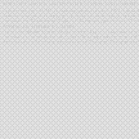
Кални Бани Поморие, Недвижимость в Поморие, Море, Недвижим
Строителна фирма СМТ упражнява дейността си от 1992 година на
развива възходящо и е изградила редица жилищни сгради, хотели
апартамента, 54 магазина, 5 офиса и 64 гаража, два хотела с 32 ст
Ахтопол, в.з. Червенка, и с. Велика.
строителни фирми бургас, Апартаменти в Бургас, Апартаменти в
апартаменти, жилища, жилище, двустайни апартаменти, едностай
Апартаменты в Болгарии, Апартаменти в Поморие, Поморие Апа