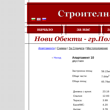
Апартаменти
|
Снимки
|
За Сградата
|
Местоположение
Апартамент 10
Назад
<
двустаен
Застроена площ:
58.15м
2
Общи части:
7.64м
Обща площ:
65.79м
Дневна с кухня:
23.16
Спалня:
12.83
Тераса:
3.99
Баня/WC:
4.20
Антре:
3.78