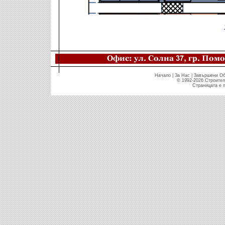
Начало
|
За Нас
|
Завършени Об
© 1992-2026 Строител
Страницата е п