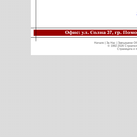
Начало
|
За Нас
|
Завършени Об
© 1992-2026 Строител
Страницата е п