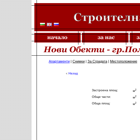
Апартаменти
|
Снимки
|
За Сградата
|
Местоположение
Назад
<
2
Застроена площ:
м
2
Общи части:
м
2
Обща площ:
м